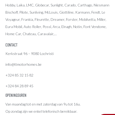
Hobby, Laika, LMC, Globecar, Sunlight, Carado, Carthago, Niesmann
Bischoff, Pilote, Sunliving, McLouis, Giottiline, Karmann, Fendt, Le
Voyageur, Frankia, Fleurette, Dreamer, Forster, Mobilvetta, Miller,
Eura Mobil, Auto Roller, Possl, Arca, Elnagh, Notin, Font Vendome,
Home Car, Chateau, Caravalair,…
CONTACT
Kerkstraat 96 – 9080 Lochristi
info@ttmotorhomes.be
+324 85 32 15 82
+324 84 28 89 45
OPENINGSUREN
Van maandag tot en met zaterdag van 9u tot 16u.
Op zondag zijn we enkel telefonisch bereikbaar.