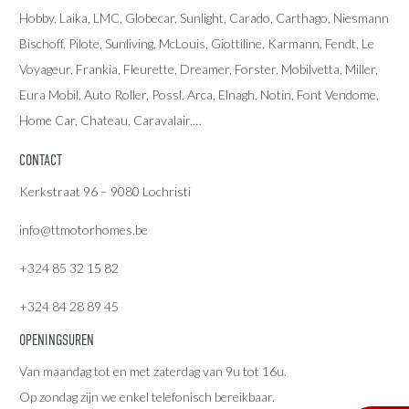
Hobby, Laika, LMC, Globecar, Sunlight, Carado, Carthago, Niesmann
Bischoff, Pilote, Sunliving, McLouis, Giottiline, Karmann, Fendt, Le
Voyageur, Frankia, Fleurette, Dreamer, Forster, Mobilvetta, Miller,
Eura Mobil, Auto Roller, Possl, Arca, Elnagh, Notin, Font Vendome,
Home Car, Chateau, Caravalair,…
CONTACT
Kerkstraat 96 – 9080 Lochristi
info@ttmotorhomes.be
+324 85 32 15 82
+324 84 28 89 45
OPENINGSUREN
Van maandag tot en met zaterdag van 9u tot 16u.
Op zondag zijn we enkel telefonisch bereikbaar.