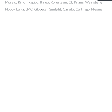
Morelo, Rimor, Rapido, Itineo, Rollerteam, CI, Knaus, Weinsberg,
Hobby, Laika, LMC, Globecar, Sunlight, Carado, Carthago, Niesmann
Bischoff, Pilote, Sunliving, McLouis, Giottiline, Karmann, Fendt, Le
Voyageur, Frankia, Fleurette, Dreamer, Forster, Mobilvetta, Miller,
Eura Mobil, Auto Roller, Possl, Arca, Elnagh, Notin, Font Vendome,
Home Car, Chateau, Caravalair,…
CONTACT
Kerkstraat 96 – 9080 Lochristi
info@ttmotorhomes.be
+324 85 32 15 82
+324 84 28 89 45
OPENINGSUREN
Van maandag tot en met zaterdag van 9u tot 16u.