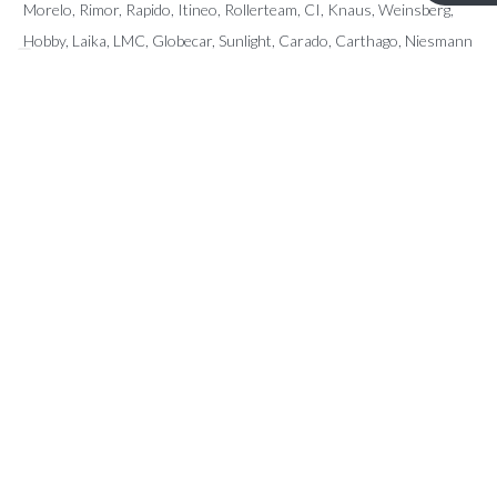
Morelo, Rimor, Rapido, Itineo, Rollerteam, CI, Knaus, Weinsberg,
Hobby, Laika, LMC, Globecar, Sunlight, Carado, Carthago, Niesmann
Bischoff, Pilote, Sunliving, McLouis, Giottiline, Karmann, Fendt, Le
Voyageur, Frankia, Fleurette, Dreamer, Forster, Mobilvetta, Miller,
Eura Mobil, Auto Roller, Possl, Arca, Elnagh, Notin, Font Vendome,
Home Car, Chateau, Caravalair,…
CONTACT
Kerkstraat 96 – 9080 Lochristi
info@ttmotorhomes.be
+324 85 32 15 82
+324 84 28 89 45
OPENINGSUREN
Van maandag tot en met zaterdag van 9u tot 16u.