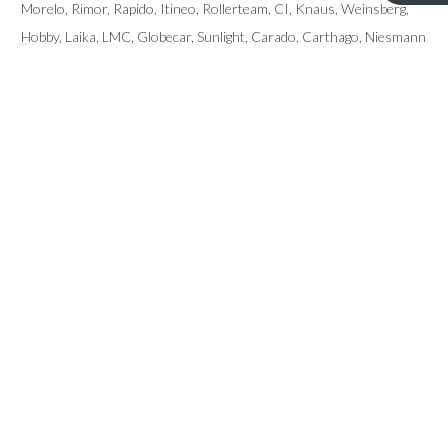
Morelo, Rimor, Rapido, Itineo, Rollerteam, CI, Knaus, Weinsberg,
Hobby, Laika, LMC, Globecar, Sunlight, Carado, Carthago, Niesmann
Bischoff, Pilote, Sunliving, McLouis, Giottiline, Karmann, Fendt, Le
Voyageur, Frankia, Fleurette, Dreamer, Forster, Mobilvetta, Miller,
Eura Mobil, Auto Roller, Possl, Arca, Elnagh, Notin, Font Vendome,
Home Car, Chateau, Caravalair,…
CONTACT
Kerkstraat 96 – 9080 Lochristi
info@ttmotorhomes.be
+324 85 32 15 82
+324 84 28 89 45
OPENINGSUREN
Van maandag tot en met zaterdag van 9u tot 16u.