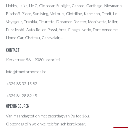
Hobby, Laika, LMC, Globecar, Sunlight, Carado, Carthago, Niesmann
Bischoff, Pilote, Sunliving, McLouis, Giottiline, Karmann, Fendt, Le
Voyageur, Frankia, Fleurette, Dreamer, Forster, Mobilvetta, Miller,
Eura Mobil, Auto Roller, Possl, Arca, Elnagh, Notin, Font Vendome,
Home Car, Chateau, Caravalair,…
CONTACT
Kerkstraat 96 – 9080 Lochristi
info@ttmotorhomes.be
+324 85 32 15 82
+324 84 28 89 45
OPENINGSUREN
Van maandag tot en met zaterdag van 9u tot 16u.
Op zondag zijn we enkel telefonisch bereikbaar.