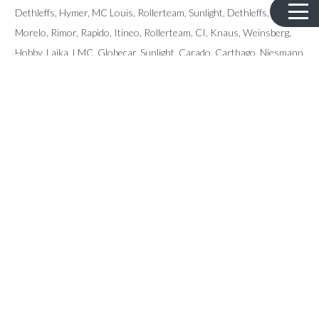
Dethleffs
,
Hymer
,
MC Louis
, Rollerteam, Sunlight, Dethleffs,
Morelo, Rimor, Rapido, Itineo, Rollerteam, CI, Knaus, Weinsberg,
Hobby, Laika, LMC, Globecar, Sunlight, Carado, Carthago, Niesmann
Bischoff, Pilote, Sunliving, McLouis, Giottiline, Karmann, Fendt, Le
Voyageur, Frankia, Fleurette, Dreamer, Forster, Mobilvetta, Miller,
Eura Mobil, Auto Roller, Possl, Arca, Elnagh, Notin, Font Vendome,
Home Car, Chateau, Caravalair,…
CONTACT
Kerkstraat 96 – 9080 Lochristi
info@ttmotorhomes.be
+324 85 32 15 82
+324 84 28 89 45
OPENINGSUREN