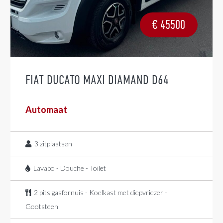
€
45500
FIAT DUCATO MAXI DIAMAND D64
Automaat
3
zitplaatsen
Lavabo - Douche - Toilet
2 pits gasfornuis - Koelkast met diepvriezer -
Gootsteen