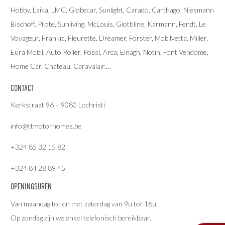
Hobby, Laika, LMC, Globecar, Sunlight, Carado, Carthago, Niesmann
Bischoff, Pilote, Sunliving, McLouis, Giottiline, Karmann, Fendt, Le
Voyageur, Frankia, Fleurette, Dreamer, Forster, Mobilvetta, Miller,
Eura Mobil, Auto Roller, Possl, Arca, Elnagh, Notin, Font Vendome,
Home Car, Chateau, Caravalair,…
CONTACT
Kerkstraat 96 – 9080 Lochristi
info@ttmotorhomes.be
+324 85 32 15 82
+324 84 28 89 45
OPENINGSUREN
Van maandag tot en met zaterdag van 9u tot 16u.
Op zondag zijn we enkel telefonisch bereikbaar.