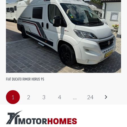
FIAT DUCATO RIMOR HORUS 95
1
2
3
4
…
24