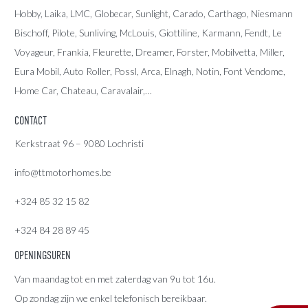
Hobby, Laika, LMC, Globecar, Sunlight, Carado, Carthago, Niesmann
Bischoff, Pilote, Sunliving, McLouis, Giottiline, Karmann, Fendt, Le
Voyageur, Frankia, Fleurette, Dreamer, Forster, Mobilvetta, Miller,
Eura Mobil, Auto Roller, Possl, Arca, Elnagh, Notin, Font Vendome,
Home Car, Chateau, Caravalair,…
CONTACT
Kerkstraat 96 – 9080 Lochristi
info@ttmotorhomes.be
+324 85 32 15 82
+324 84 28 89 45
OPENINGSUREN
Van maandag tot en met zaterdag van 9u tot 16u.
Op zondag zijn we enkel telefonisch bereikbaar.