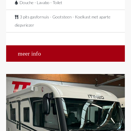
Douche - Lavabo - Toilet
3 pits gasfornuis - Gootsteen - Koelkast met aparte
diepvriezer
meer info