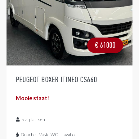
€
61000
PEUGEOT BOXER ITINEO CS660
Mooie staat!
5
zitplaatsen
Douche - Vaste WC - Lavabo