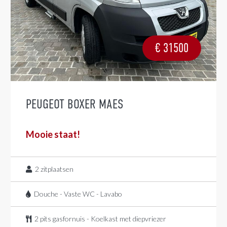
€
31500
PEUGEOT BOXER MAES
Mooie staat!
2
zitplaatsen
Douche - Vaste WC - Lavabo
2 pits gasfornuis - Koelkast met diepvriezer