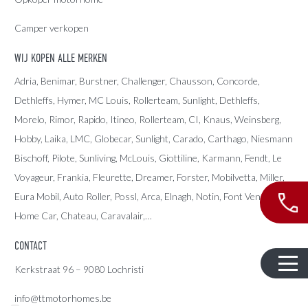
Camper verkopen
WIJ KOPEN ALLE MERKEN
Adria
, Benimar, Burstner, Challenger, Chausson, Concorde,
Dethleffs
,
Hymer
,
MC Louis
, Rollerteam, Sunlight, Dethleffs,
Morelo, Rimor, Rapido, Itineo, Rollerteam, CI, Knaus, Weinsberg,
Hobby, Laika, LMC, Globecar, Sunlight, Carado, Carthago, Niesmann
Bischoff, Pilote, Sunliving, McLouis, Giottiline, Karmann, Fendt, Le
Voyageur, Frankia, Fleurette, Dreamer, Forster, Mobilvetta, Miller,
Eura Mobil, Auto Roller, Possl, Arca, Elnagh, Notin, Font Vendome,
Home Car, Chateau, Caravalair,…
CONTACT
Kerkstraat 96 – 9080 Lochristi
info@ttmotorhomes.be