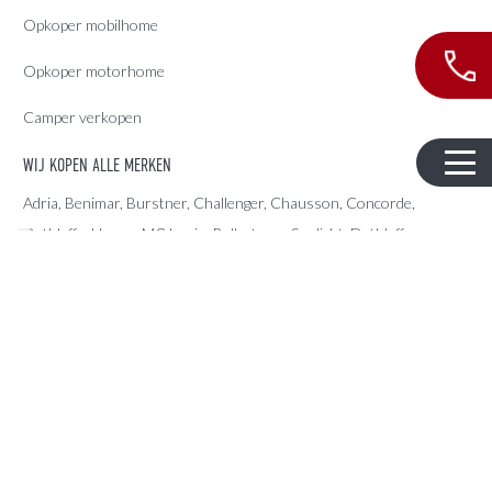
Opkoper mobilhome
Opkoper motorhome
Camper verkopen
WIJ KOPEN ALLE MERKEN
Adria
, Benimar, Burstner, Challenger, Chausson, Concorde,
Dethleffs
,
Hymer
,
MC Louis
, Rollerteam, Sunlight, Dethleffs,
Morelo, Rimor, Rapido, Itineo, Rollerteam, CI, Knaus, Weinsberg,
Hobby, Laika, LMC, Globecar, Sunlight, Carado, Carthago, Niesmann
Bischoff, Pilote, Sunliving, McLouis, Giottiline, Karmann, Fendt, Le
Voyageur, Frankia, Fleurette, Dreamer, Forster, Mobilvetta, Miller,
Eura Mobil, Auto Roller, Possl, Arca, Elnagh, Notin, Font Vendome,
Home Car, Chateau, Caravalair,…
CONTACT