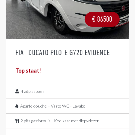
€
86500
FIAT DUCATO PILOTE G720 EVIDENCE
Top staat!
4
zitplaatsen
Aparte douche – Vaste WC - Lavabo
2 pits gasfornuis - Koelkast met diepvriezer