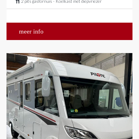
2 pits gasfornuis - Koelkast met diepvriezer
meer info