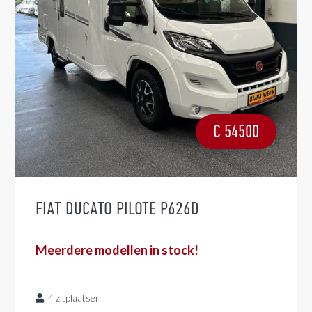
€
54500
FIAT DUCATO PILOTE P626D
Meerdere modellen in stock!
4
zitplaatsen