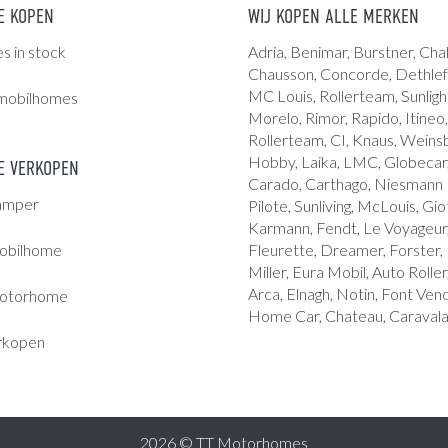
E KOPEN
WIJ KOPEN ALLE MERKEN
 in stock
Adria
, Benimar, Burstner, Chal
Chausson, Concorde,
Dethlef
MC Louis
, Rollerteam, Sunligh
mobilhomes
Morelo, Rimor, Rapido, Itineo,
Rollerteam, CI, Knaus, Weins
Hobby, Laika, LMC, Globecar, 
 VERKOPEN
Carado, Carthago, Niesmann B
amper
Pilote, Sunliving, McLouis, Giot
Karmann, Fendt, Le Voyageur,
obilhome
Fleurette, Dreamer, Forster,
Miller, Eura Mobil, Auto Roller
Arca, Elnagh, Notin, Font Ve
otorhome
Home Car, Chateau, Caravala
rkopen
2026 © TT Motorhomes