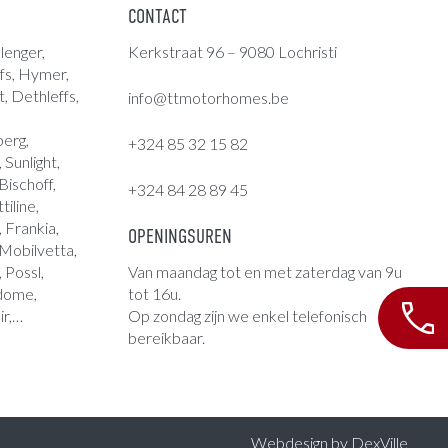
CONTACT
lenger,
Kerkstraat 96 – 9080 Lochristi
fs
,
Hymer
,
t, Dethleffs,
info@ttmotorhomes.be
berg,
+324 85 32 15 82
Sunlight,
ischoff,
+324 84 28 89 45
tiline,
 Frankia,
OPENINGSUREN
 Mobilvetta,
, Possl,
Van maandag tot en met zaterdag van 9u
ndome,
tot 16u.
ir,…
Op zondag zijn we enkel telefonisch
bereikbaar.
Webdesign by
DexVille