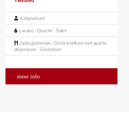
Twinbed
4
zitplaatsen
Lavabo - Douche - Toilet
2 pits gasfornuis - Grote koelkast met aparte
diepvriezer - Gootsteen
meer info