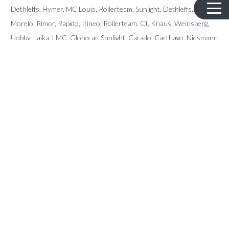
Dethleffs
,
Hymer
,
MC Louis
, Rollerteam, Sunlight, Dethleffs,
Morelo, Rimor, Rapido, Itineo, Rollerteam, CI, Knaus, Weinsberg,
Hobby, Laika, LMC, Globecar, Sunlight, Carado, Carthago, Niesmann
Bischoff, Pilote, Sunliving, McLouis, Giottiline, Karmann, Fendt, Le
Voyageur, Frankia, Fleurette, Dreamer, Forster, Mobilvetta, Miller,
Eura Mobil, Auto Roller, Possl, Arca, Elnagh, Notin, Font Vendome,
Home Car, Chateau, Caravalair,…
CONTACT
Kerkstraat 96 – 9080 Lochristi
info@ttmotorhomes.be
+324 85 32 15 82
+324 84 28 89 45
OPENINGSUREN