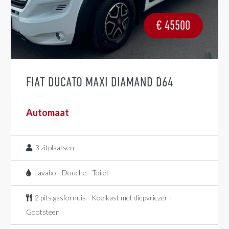
€
45500
FIAT DUCATO MAXI DIAMAND D64
Automaat
3
zitplaatsen
Lavabo - Douche - Toilet
2 pits gasfornuis - Koelkast met diepvriezer -
Gootsteen