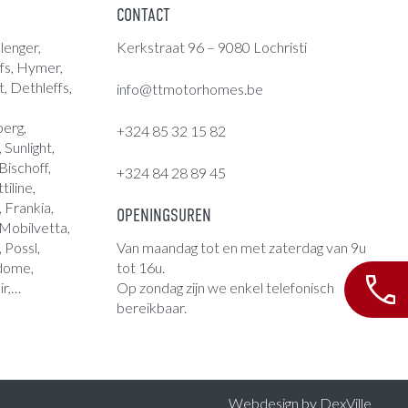
CONTACT
lenger,
Kerkstraat 96 – 9080 Lochristi
fs
,
Hymer
,
t, Dethleffs,
info@ttmotorhomes.be
berg,
+324 85 32 15 82
Sunlight,
ischoff,
+324 84 28 89 45
tiline,
 Frankia,
OPENINGSUREN
 Mobilvetta,
, Possl,
Van maandag tot en met zaterdag van 9u
ndome,
tot 16u.
ir,…
Op zondag zijn we enkel telefonisch
bereikbaar.
Webdesign by
DexVille