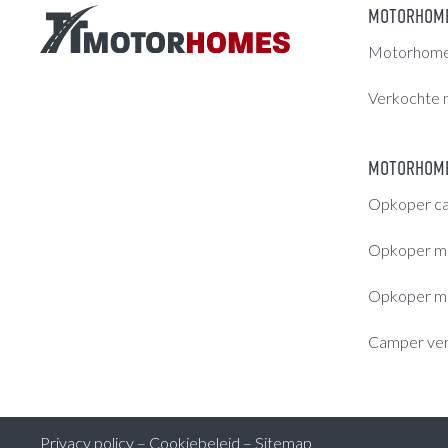
MOTORHOM
Motorhomes
Verkochte 
MOTORHOME
Opkoper c
Opkoper m
Opkoper m
Camper ve
Privacy policy
–
Cookiebeleid
–
Sitemap