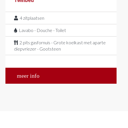
Twinbed
4
zitplaatsen
Lavabo - Douche - Toilet
2 pits gasfornuis - Grote koelkast met aparte
diepvriezer - Gootsteen
meer info