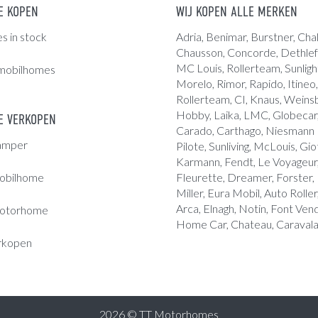
E KOPEN
WIJ KOPEN ALLE MERKEN
 in stock
Adria
, Benimar, Burstner, Chal
Chausson, Concorde,
Dethlef
MC Louis
, Rollerteam, Sunligh
mobilhomes
Morelo, Rimor, Rapido, Itineo,
Rollerteam, CI, Knaus, Weins
Hobby, Laika, LMC, Globecar, 
 VERKOPEN
Carado, Carthago, Niesmann B
amper
Pilote, Sunliving, McLouis, Giot
Karmann, Fendt, Le Voyageur,
obilhome
Fleurette, Dreamer, Forster,
Miller, Eura Mobil, Auto Roller
Arca, Elnagh, Notin, Font Ve
otorhome
Home Car, Chateau, Caravala
rkopen
2026 © TT Motorhomes