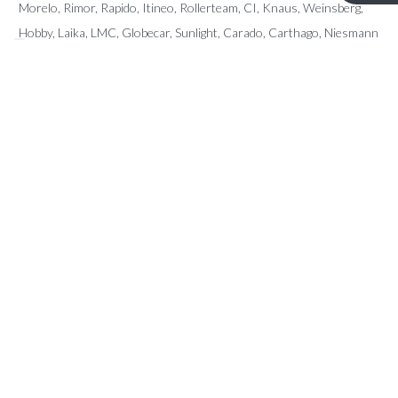
Morelo, Rimor, Rapido, Itineo, Rollerteam, CI, Knaus, Weinsberg,
Hobby, Laika, LMC, Globecar, Sunlight, Carado, Carthago, Niesmann
Bischoff, Pilote, Sunliving, McLouis, Giottiline, Karmann, Fendt, Le
Voyageur, Frankia, Fleurette, Dreamer, Forster, Mobilvetta, Miller,
Eura Mobil, Auto Roller, Possl, Arca, Elnagh, Notin, Font Vendome,
Home Car, Chateau, Caravalair,…
CONTACT
Kerkstraat 96 – 9080 Lochristi
info@ttmotorhomes.be
+324 85 32 15 82
+324 84 28 89 45
OPENINGSUREN
Van maandag tot en met zaterdag van 9u tot 16u.