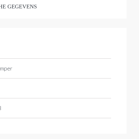
HE GEGEVENS
amper
3