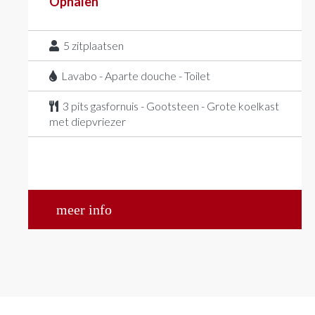
Ophalen
5
zitplaatsen
Lavabo - Aparte douche - Toilet
3 pits gasfornuis - Gootsteen - Grote koelkast
met diepvriezer
meer info