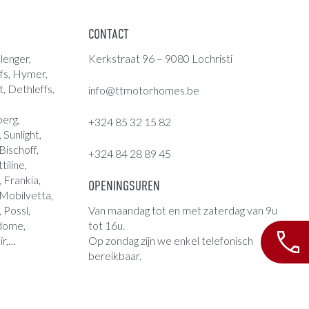
CONTACT
lenger,
Kerkstraat 96 – 9080 Lochristi
fs
,
Hymer
,
t, Dethleffs,
info@ttmotorhomes.be
berg,
+324 85 32 15 82
Sunlight,
ischoff,
+324 84 28 89 45
tiline,
 Frankia,
OPENINGSUREN
 Mobilvetta,
, Possl,
Van maandag tot en met zaterdag van 9u
ndome,
tot 16u.
ir,…
Op zondag zijn we enkel telefonisch
bereikbaar.