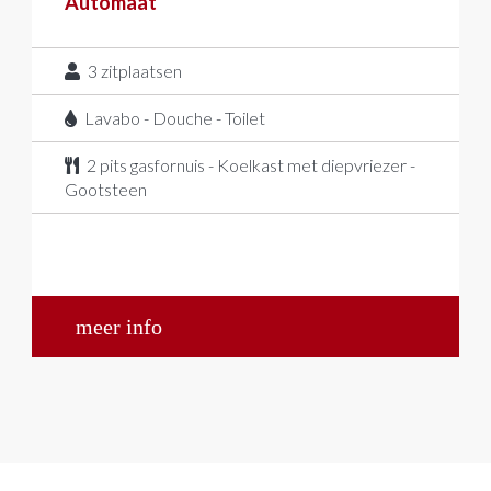
Automaat
3
zitplaatsen
Lavabo - Douche - Toilet
2 pits gasfornuis - Koelkast met diepvriezer -
Gootsteen
meer info