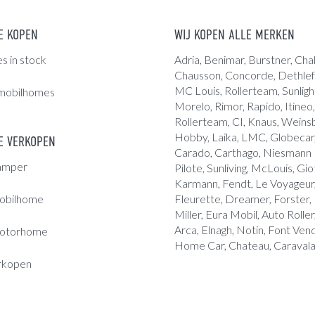
E KOPEN
WIJ KOPEN ALLE MERKEN
 in stock
Adria
, Benimar, Burstner, Chal
Chausson, Concorde,
Dethlef
MC Louis
, Rollerteam, Sunligh
mobilhomes
Morelo, Rimor, Rapido, Itineo,
Rollerteam, CI, Knaus, Weins
Hobby, Laika, LMC, Globecar, 
 VERKOPEN
Carado, Carthago, Niesmann B
amper
Pilote, Sunliving, McLouis, Giot
Karmann, Fendt, Le Voyageur,
obilhome
Fleurette, Dreamer, Forster,
Miller, Eura Mobil, Auto Roller
Arca, Elnagh, Notin, Font Ve
otorhome
Home Car, Chateau, Caravala
rkopen