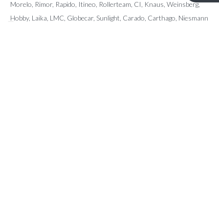
Morelo, Rimor, Rapido, Itineo, Rollerteam, CI, Knaus, Weinsberg,
Hobby, Laika, LMC, Globecar, Sunlight, Carado, Carthago, Niesmann
Bischoff, Pilote, Sunliving, McLouis, Giottiline, Karmann, Fendt, Le
Voyageur, Frankia, Fleurette, Dreamer, Forster, Mobilvetta, Miller,
Eura Mobil, Auto Roller, Possl, Arca, Elnagh, Notin, Font Vendome,
Home Car, Chateau, Caravalair,…
CONTACT
Kerkstraat 96 – 9080 Lochristi
info@ttmotorhomes.be
+324 85 32 15 82
+324 84 28 89 45
OPENINGSUREN
Van maandag tot en met zaterdag van 9u tot 16u.