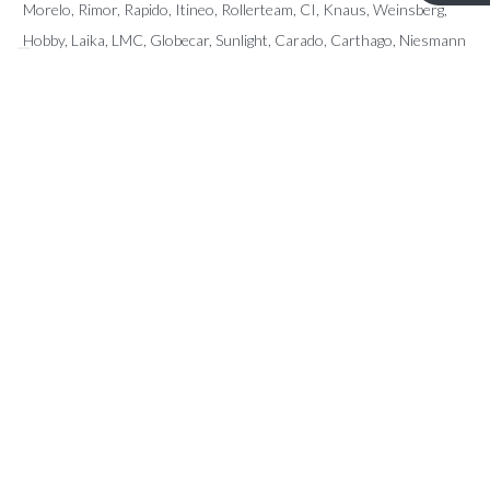
Morelo, Rimor, Rapido, Itineo, Rollerteam, CI, Knaus, Weinsberg,
Hobby, Laika, LMC, Globecar, Sunlight, Carado, Carthago, Niesmann
Bischoff, Pilote, Sunliving, McLouis, Giottiline, Karmann, Fendt, Le
Voyageur, Frankia, Fleurette, Dreamer, Forster, Mobilvetta, Miller,
Eura Mobil, Auto Roller, Possl, Arca, Elnagh, Notin, Font Vendome,
Home Car, Chateau, Caravalair,…
CONTACT
Kerkstraat 96 – 9080 Lochristi
info@ttmotorhomes.be
+324 85 32 15 82
+324 84 28 89 45
OPENINGSUREN
Van maandag tot en met zaterdag van 9u tot 16u.