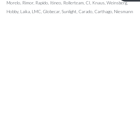
Morelo, Rimor, Rapido, Itineo, Rollerteam, CI, Knaus, Weinsberg,
Hobby, Laika, LMC, Globecar, Sunlight, Carado, Carthago, Niesmann
Bischoff, Pilote, Sunliving, McLouis, Giottiline, Karmann, Fendt, Le
Voyageur, Frankia, Fleurette, Dreamer, Forster, Mobilvetta, Miller,
Eura Mobil, Auto Roller, Possl, Arca, Elnagh, Notin, Font Vendome,
Home Car, Chateau, Caravalair,…
CONTACT
Kerkstraat 96 – 9080 Lochristi
info@ttmotorhomes.be
+324 85 32 15 82
+324 84 28 89 45
OPENINGSUREN
Van maandag tot en met zaterdag van 9u tot 16u.