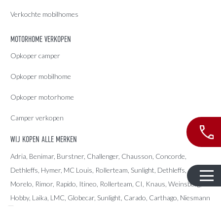
Verkochte mobilhomes
MOTORHOME VERKOPEN
Opkoper camper
Opkoper mobilhome
Opkoper motorhome
Camper verkopen
WIJ KOPEN ALLE MERKEN
Adria
, Benimar, Burstner, Challenger, Chausson, Concorde,
Dethleffs
,
Hymer
,
MC Louis
, Rollerteam, Sunlight, Dethleffs,
Morelo, Rimor, Rapido, Itineo, Rollerteam, CI, Knaus, Weinsberg,
Hobby, Laika, LMC, Globecar, Sunlight, Carado, Carthago, Niesmann
Bischoff, Pilote, Sunliving, McLouis, Giottiline, Karmann, Fendt, Le