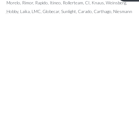
Morelo, Rimor, Rapido, Itineo, Rollerteam, CI, Knaus, Weinsberg,
Hobby, Laika, LMC, Globecar, Sunlight, Carado, Carthago, Niesmann
Bischoff, Pilote, Sunliving, McLouis, Giottiline, Karmann, Fendt, Le
Voyageur, Frankia, Fleurette, Dreamer, Forster, Mobilvetta, Miller,
Eura Mobil, Auto Roller, Possl, Arca, Elnagh, Notin, Font Vendome,
Home Car, Chateau, Caravalair,…
CONTACT
Kerkstraat 96 – 9080 Lochristi
info@ttmotorhomes.be
+324 85 32 15 82
+324 84 28 89 45
OPENINGSUREN
Van maandag tot en met zaterdag van 9u tot 16u.