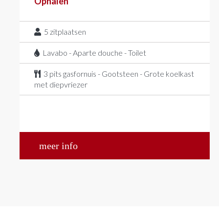
Ophalen
5
zitplaatsen
Lavabo - Aparte douche - Toilet
3 pits gasfornuis - Gootsteen - Grote koelkast
met diepvriezer
meer info