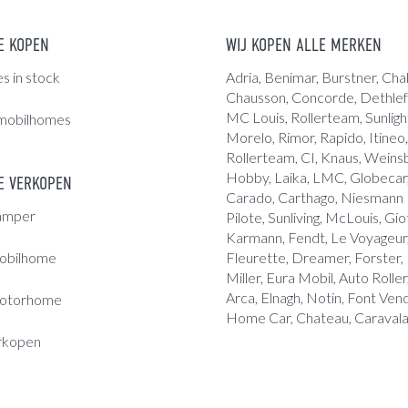
E KOPEN
WIJ KOPEN ALLE MERKEN
 in stock
Adria
, Benimar, Burstner, Chal
Chausson, Concorde,
Dethlef
MC Louis
, Rollerteam, Sunligh
mobilhomes
Morelo, Rimor, Rapido, Itineo,
Rollerteam, CI, Knaus, Weins
Hobby, Laika, LMC, Globecar, 
 VERKOPEN
Carado, Carthago, Niesmann B
amper
Pilote, Sunliving, McLouis, Giot
Karmann, Fendt, Le Voyageur,
obilhome
Fleurette, Dreamer, Forster,
Miller, Eura Mobil, Auto Roller
Arca, Elnagh, Notin, Font Ve
otorhome
Home Car, Chateau, Caravala
rkopen