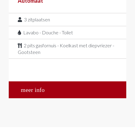
Automaat
3
zitplaatsen
Lavabo - Douche - Toilet
2 pits gasfornuis - Koelkast met diepvriezer -
Gootsteen
meer info