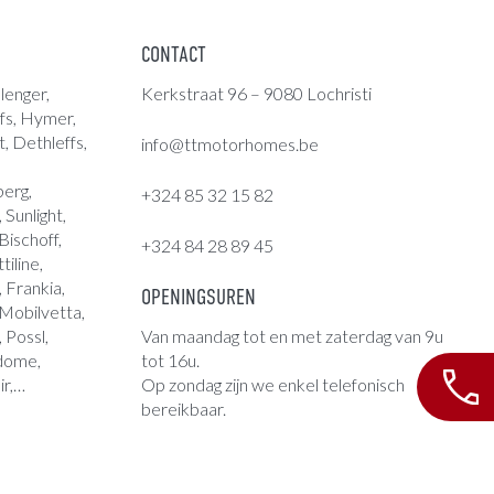
CONTACT
lenger,
Kerkstraat 96 – 9080 Lochristi
fs
,
Hymer
,
t, Dethleffs,
info@ttmotorhomes.be
berg,
+324 85 32 15 82
Sunlight,
ischoff,
+324 84 28 89 45
tiline,
 Frankia,
OPENINGSUREN
 Mobilvetta,
, Possl,
Van maandag tot en met zaterdag van 9u
ndome,
tot 16u.
ir,…
Op zondag zijn we enkel telefonisch
bereikbaar.