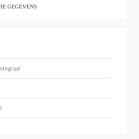
HE GEGEVENS
integraal
0