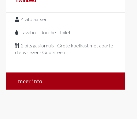
Twinbed
4
zitplaatsen
Lavabo - Douche - Toilet
2 pits gasfornuis - Grote koelkast met aparte
diepvriezer - Gootsteen
meer info