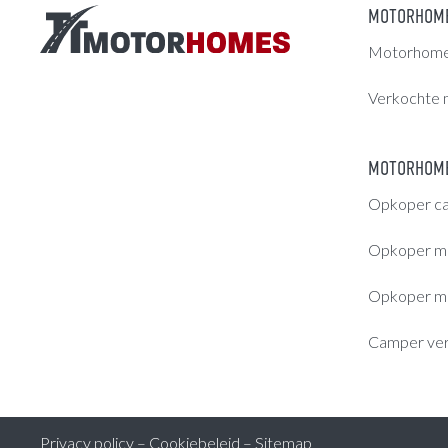
MOTORHOM
Motorhomes
Verkochte 
MOTORHOME
Opkoper c
Opkoper m
Opkoper m
Camper ve
Privacy policy
–
Cookiebeleid
–
Sitemap