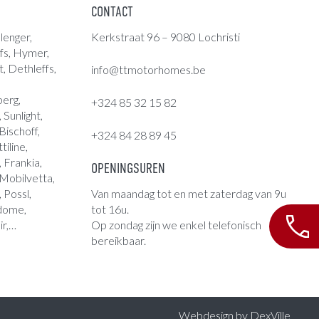
CONTACT
lenger,
Kerkstraat 96 – 9080 Lochristi
fs
,
Hymer
,
t, Dethleffs,
info@ttmotorhomes.be
berg,
+324 85 32 15 82
Sunlight,
ischoff,
+324 84 28 89 45
tiline,
 Frankia,
OPENINGSUREN
 Mobilvetta,
, Possl,
Van maandag tot en met zaterdag van 9u
ndome,
tot 16u.
ir,…
Op zondag zijn we enkel telefonisch
bereikbaar.
Webdesign by
DexVille