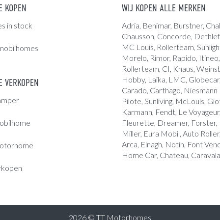
E KOPEN
WIJ KOPEN ALLE MERKEN
 in stock
Adria
, Benimar, Burstner, Chal
Chausson, Concorde,
Dethlef
MC Louis
, Rollerteam, Sunligh
mobilhomes
Morelo, Rimor, Rapido, Itineo,
Rollerteam, CI, Knaus, Weins
Hobby, Laika, LMC, Globecar, 
 VERKOPEN
Carado, Carthago, Niesmann B
amper
Pilote, Sunliving, McLouis, Giot
Karmann, Fendt, Le Voyageur,
obilhome
Fleurette, Dreamer, Forster,
Miller, Eura Mobil, Auto Roller
Arca, Elnagh, Notin, Font Ve
otorhome
Home Car, Chateau, Caravala
rkopen
2026 © TT Motorhomes