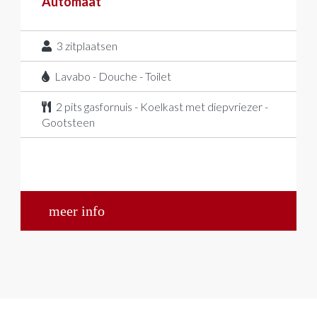
Automaat
3
zitplaatsen
Lavabo - Douche - Toilet
2 pits gasfornuis - Koelkast met diepvriezer -
Gootsteen
meer info