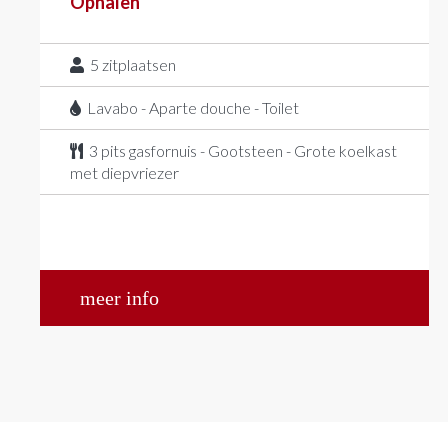
Ophalen
5
zitplaatsen
Lavabo - Aparte douche - Toilet
3 pits gasfornuis - Gootsteen - Grote koelkast
met diepvriezer
meer info