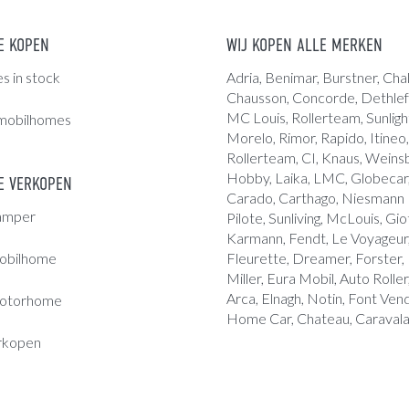
E KOPEN
WIJ KOPEN ALLE MERKEN
 in stock
Adria
, Benimar, Burstner, Chal
Chausson, Concorde,
Dethlef
MC Louis
, Rollerteam, Sunligh
mobilhomes
Morelo, Rimor, Rapido, Itineo,
Rollerteam, CI, Knaus, Weins
Hobby, Laika, LMC, Globecar, 
 VERKOPEN
Carado, Carthago, Niesmann B
amper
Pilote, Sunliving, McLouis, Giot
Karmann, Fendt, Le Voyageur,
obilhome
Fleurette, Dreamer, Forster,
Miller, Eura Mobil, Auto Roller
Arca, Elnagh, Notin, Font Ve
otorhome
Home Car, Chateau, Caravala
rkopen