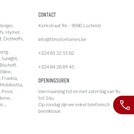
CONTACT
lenger,
Kerkstraat 96 – 9080 Lochristi
fs
,
Hymer
,
t, Dethleffs,
info@ttmotorhomes.be
berg,
+324 85 32 15 82
Sunlight,
ischoff,
+324 84 28 89 45
tiline,
 Frankia,
OPENINGSUREN
 Mobilvetta,
, Possl,
Van maandag tot en met zaterdag van 9u
ndome,
tot 16u.
ir,…
Op zondag zijn we enkel telefonisch
bereikbaar.