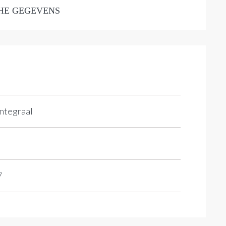
HE GEGEVENS
integraal
7