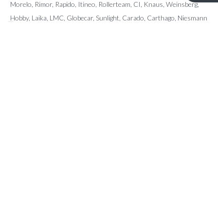
Morelo, Rimor, Rapido, Itineo, Rollerteam, CI, Knaus, Weinsberg,
Hobby, Laika, LMC, Globecar, Sunlight, Carado, Carthago, Niesmann
Bischoff, Pilote, Sunliving, McLouis, Giottiline, Karmann, Fendt, Le
Voyageur, Frankia, Fleurette, Dreamer, Forster, Mobilvetta, Miller,
Eura Mobil, Auto Roller, Possl, Arca, Elnagh, Notin, Font Vendome,
Home Car, Chateau, Caravalair,…
CONTACT
Kerkstraat 96 – 9080 Lochristi
info@ttmotorhomes.be
+324 85 32 15 82
+324 84 28 89 45
OPENINGSUREN
Van maandag tot en met zaterdag van 9u tot 16u.