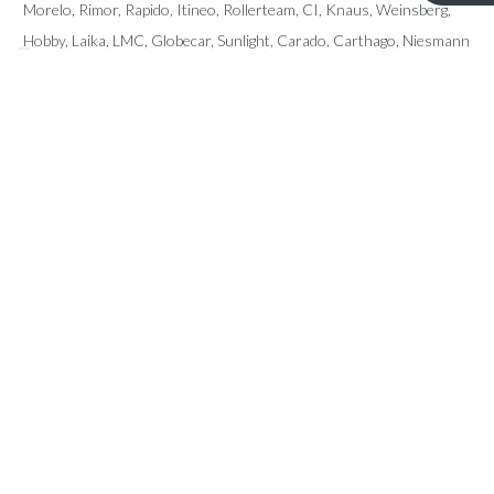
Morelo, Rimor, Rapido, Itineo, Rollerteam, CI, Knaus, Weinsberg,
Hobby, Laika, LMC, Globecar, Sunlight, Carado, Carthago, Niesmann
Bischoff, Pilote, Sunliving, McLouis, Giottiline, Karmann, Fendt, Le
Voyageur, Frankia, Fleurette, Dreamer, Forster, Mobilvetta, Miller,
Eura Mobil, Auto Roller, Possl, Arca, Elnagh, Notin, Font Vendome,
Home Car, Chateau, Caravalair,…
CONTACT
Kerkstraat 96 – 9080 Lochristi
info@ttmotorhomes.be
+324 85 32 15 82
+324 84 28 89 45
OPENINGSUREN
Van maandag tot en met zaterdag van 9u tot 16u.