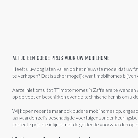
ALTIJD EEN GOEDE PRIJS VOOR UW MOBILHOME
Heeft u uw oog laten vallen op het nieuwste model dat uw
te verkopen? Dat is zeker mogelijk want mobilhomes blijven e
Aarzel niet om u tot TT motorhomes in Zaffelare te wenden w
op de voet en beschikken over de technische kennis om u de
Wij kopen recente maar ook oudere mobilhomes op, ongeacht h
aanvaarden zelfs beschadigde voertuigen zonder keuringsbew
correcte prijs die in lijn is met de geldende voorwaarden op 