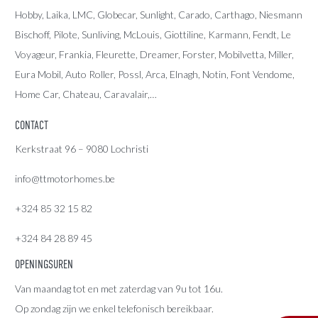
Hobby, Laika, LMC, Globecar, Sunlight, Carado, Carthago, Niesmann
Bischoff, Pilote, Sunliving, McLouis, Giottiline, Karmann, Fendt, Le
Voyageur, Frankia, Fleurette, Dreamer, Forster, Mobilvetta, Miller,
Eura Mobil, Auto Roller, Possl, Arca, Elnagh, Notin, Font Vendome,
Home Car, Chateau, Caravalair,…
CONTACT
Kerkstraat 96 – 9080 Lochristi
info@ttmotorhomes.be
+324 85 32 15 82
+324 84 28 89 45
OPENINGSUREN
Van maandag tot en met zaterdag van 9u tot 16u.
Op zondag zijn we enkel telefonisch bereikbaar.