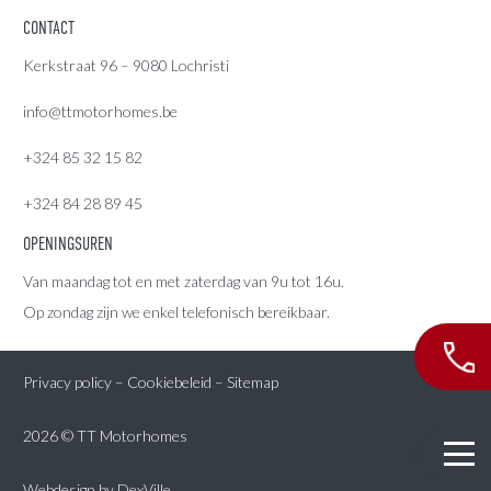
CONTACT
Kerkstraat 96 – 9080 Lochristi
info@ttmotorhomes.be
+324 85 32 15 82
+324 84 28 89 45
OPENINGSUREN
Van maandag tot en met zaterdag van 9u tot 16u.
Op zondag zijn we enkel telefonisch bereikbaar.
Privacy policy
–
Cookiebeleid
–
Sitemap
2026 © TT Motorhomes
Webdesign by
DexVille